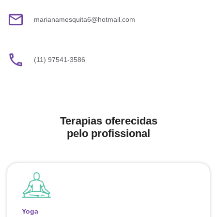
email
marianamesquita6@hotmail.com
local_phone
(11) 97541-3586
Terapias oferecidas
pelo profissional
Yoga