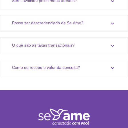
expand_more
Serei avaliado pelos meus clientes?
expand_more
Posso ser descredenciado da Se Ame?
expand_more
O que são as taxas transacionais?
expand_more
Como eu recebo o valor da consulta?